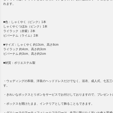
れます。
■色：しゃくやく（ピンク）1本
しゃくやくつぼみ（ピンク）1本
ライラック（赤紫）2本
ビバーナム（ライム）2本
■サイズ：しゃくやく 約13cm、高さ8cm
ライラック 約4cm、高さ約3cm
ビバーナム 約3cm、高さ約2cm
■材質：ポリエステル製
・ウェディングの和装、洋装のヘッドドレスだけでなく、浴衣、成人式、七五三
す。
・きれいなボックスとリボンをサービスでお付けしておりますので、プレゼント
・ボックスを開けたまま、インテリアとして飾ることもできます。
・グリシーヌのアーティフィシャルフラワーは、生花に限りなく近いお色と質感