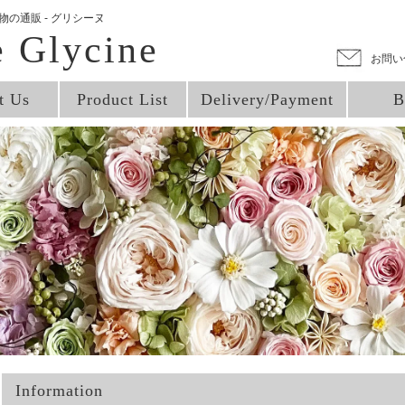
の通販 - グリシーヌ
e Glycine
お問い
t Us
Product List
Delivery/Payment
B
Information