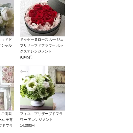
ヘッドド
ドゥゼーヌローズ ルージュ
ィシャル
プリザーブドフラワー ボッ
クスアレンジメント
9,845円
】ご両親
フィユ プリザーブドフラ
ム 子育
ワー アレンジメント
ブドフラ
14,300円