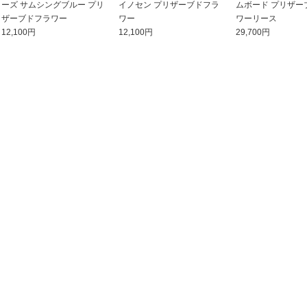
ーズ サムシングブルー プリ
イノセン プリザーブドフラ
ムボード プリザー
ザーブドフラワー
ワー
ワーリース
12,100円
12,100円
29,700円