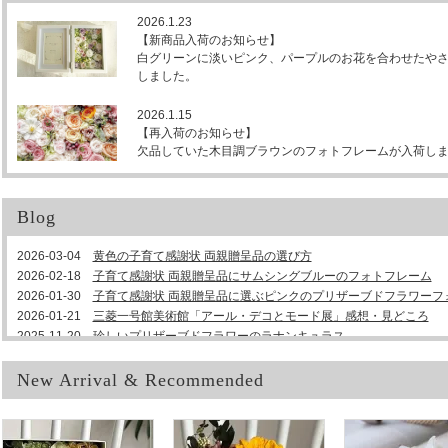
2026.1.23
【新商品入荷のお知らせ】
白グリーンに淡いピンク、パープルのお花を合わせたや
しました。
2026.1.15
【再入荷のお知らせ】
欠品していた木目調ブラウンのフォトフレームが入荷し
Blog
2026-03-04
黄色の子育て感謝状 両親贈呈品の選び方
2026-02-18
子育て感謝状 両親贈呈品にサムシングブルーのフォトフレーム
2026-01-30
子育て感謝状 両親贈呈品に選ぶピンクのプリザーブドフラワーフ
2026-01-21
三菱一号館美術館「アール・デコとモード展」感想・見どころ
2025-11-20
珍しいプリザーブドフラワーのラナンキュラス
2024-04-03
グリーンが好きな女性に贈るプロポーズのボックスフラワー
2023-01-05
クリスチャン・ディオール 夢のクチュリエ展に行ってきました
New Arrival & Recommended
2022-11-16
カラフルでかわいい楽屋花
2021-06-23
ガブリエル・シャネル展に行ってきました
2021-06-16
挙式 披露宴だけじゃない！ダーズンローズの使い方