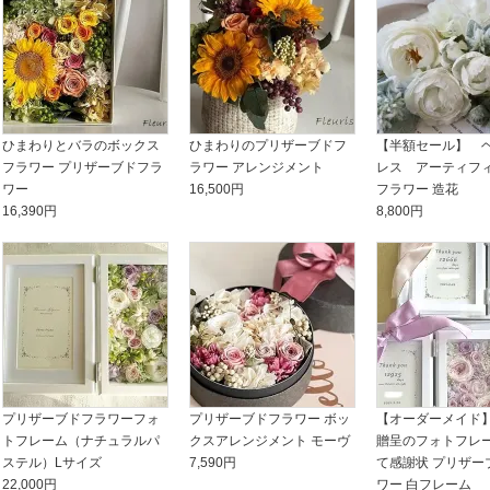
ひまわりとバラのボックス
ひまわりのプリザーブドフ
【半額セール】 
フラワー プリザーブドフラ
ラワー アレンジメント
レス アーティフ
ワー
16,500円
フラワー 造花
16,390円
8,800円
プリザーブドフラワーフォ
プリザーブドフラワー ボッ
【オーダーメイド
トフレーム（ナチュラルパ
クスアレンジメント モーヴ
贈呈のフォトフレー
ステル）Lサイズ
7,590円
て感謝状 プリザー
22,000円
ワー 白フレーム